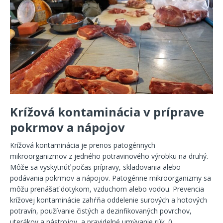
Krížová kontaminácia v príprave
pokrmov a nápojov
Krížová kontaminácia je prenos patogénnych
mikroorganizmov z jedného potravinového výrobku na druhý.
Môže sa vyskytnúť počas prípravy, skladovania alebo
podávania pokrmov a nápojov. Patogénne mikroorganizmy sa
môžu prenášať dotykom, vzduchom alebo vodou. Prevencia
krížovej kontaminácie zahŕňa oddelenie surových a hotových
potravín, používanie čistých a dezinfikovaných povrchov,
uterákov a nástrojov, a pravidelné umývanie rúk.
0