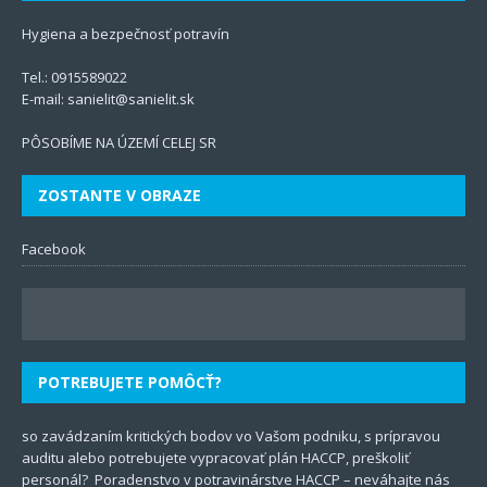
Hygiena a bezpečnosť potravín
Tel.:
0915589022
E-mail:
sanielit@sanielit.sk
PÔSOBÍME NA ÚZEMÍ CELEJ SR
ZOSTANTE V OBRAZE
Facebook
POTREBUJETE POMÔCŤ?
so zavádzaním kritických bodov vo Vašom podniku, s prípravou
auditu
alebo potrebujete vypracovať plán
HACCP
, preškoliť
personál? Poradenstvo v potravinárstve HACCP – neváhajte nás