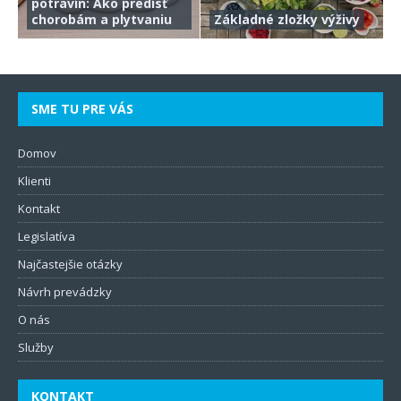
potravín: Ako predísť
chorobám a plytvaniu
Základné zložky výživy
SME TU PRE VÁS
Domov
Klienti
Kontakt
Legislatíva
Najčastejšie otázky
Návrh prevádzky
O nás
Služby
KONTAKT