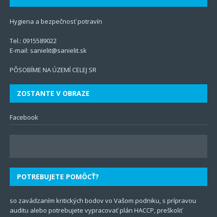
Hygiena a bezpečnosť potravín
Tel.:
0915589022
E-mail:
sanielit@sanielit.sk
PÔSOBÍME NA ÚZEMÍ CELEJ SR
ZOSTANTE V OBRAZE
Facebook
POTREBUJETE POMÔCŤ?
so zavádzaním kritických bodov vo Vašom podniku, s prípravou
auditu
alebo potrebujete vypracovať plán
HACCP
, preškoliť