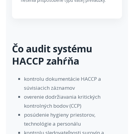
riešenia prispôsobené typu vašej prevádzky.
Čo audit systému
HACCP zahŕňa
kontrolu dokumentácie HACCP a
súvisiacich záznamov
overenie dodržiavania kritických
kontrolných bodov (CCP)
posúdenie hygieny priestorov,
technológie a personálu
kontrolu sledovateľnosti surovín a