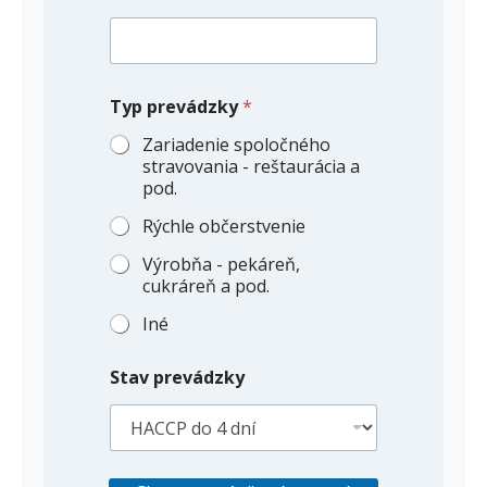
a
i
l
Typ prevádzky
*
Zariadenie spoločného
stravovania - reštaurácia a
pod.
Rýchle občerstvenie
Výrobňa - pekáreň,
cukráreň a pod.
Iné
Stav prevádzky