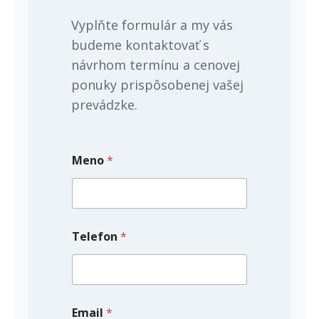
Vyplňte formulár a my vás
budeme kontaktovať s
návrhom termínu a cenovej
ponuky prispôsobenej vašej
prevádzke.
Meno
*
S
Telefon
*
t
a
v
*
E
m
Email
*