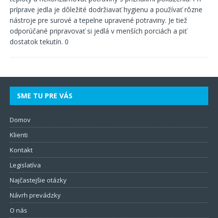
príprave jedla je dôležité dodržiavať hygienu a používať rôzne
nástroje pre surové a tepelne upravené potraviny. Je tiež
odporúčané pripravovať si jedlá v menších porciách a piť
dostatok tekutín.
0
SME TU PRE VÁS
Domov
Klienti
Kontakt
Legislatíva
Najčastejšie otázky
Návrh prevádzky
O nás