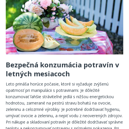
Bezpečná konzumácia potravín v
letných mesiacoch
Leto prináša horúce počasie, ktoré si vyžaduje zvýšenú
opatrnosť pri manipulácii s potravinami. Je dôležité
konzumovať ľahšie stráviteľné jedlá s nižšou energetickou
hodnotou, zamerané na pestrú stravu bohatú na ovocie,
zeleninu a celozrnné výrobky. Je potrebné dodržiavať hygienu,
umývať ovocie a zeleninu, a nepiť vodu z neoverených zdrojov.
Pri nákupe a skladovaní potravín je dôležité dodržiavať správne
teploty a nekonzumovať potraviny s príznakmi pokazenia. Pri