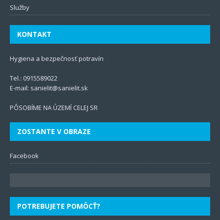
Služby
KONTAKT
Hygiena a bezpečnosť potravín
Tel.:
0915589022
E-mail:
sanielit@sanielit.sk
PÔSOBÍME NA ÚZEMÍ CELEJ SR
ZOSTANTE V OBRAZE
Facebook
POTREBUJETE POMÔCŤ?