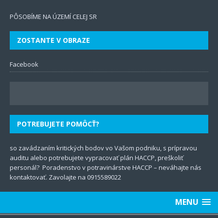
PÔSOBÍME NA ÚZEMÍ CELEJ SR
ZOSTANTE V OBRAZE
Facebook
POTREBUJETE POMÔCŤ?
so zavádzaním kritických bodov vo Vašom podniku, s prípravou
auditu
alebo potrebujete vypracovať plán
HACCP
, preškoliť
personál? Poradenstvo v potravinárstve HACCP – neváhajte nás
kontaktovať. Zavolajte na
0915589022
MENU