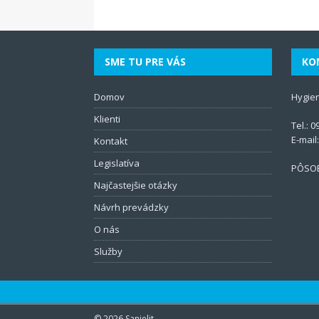
SME TU PRE VÁS
KO
Domov
Hygie
Klienti
Tel.:
0
E-mail
Kontakt
Legislatíva
PÔSOB
Najčastejšie otázky
Návrh prevádzky
O nás
Služby
© 2026 Sanielit