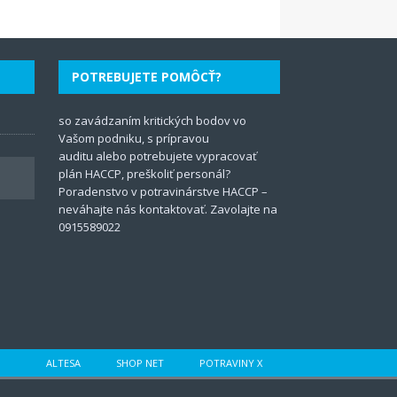
POTREBUJETE POMÔCŤ?
so zavádzaním kritických bodov vo
Vašom podniku, s prípravou
auditu
alebo potrebujete vypracovať
plán
HACCP
, preškoliť personál?
Poradenstvo v potravinárstve HACCP –
neváhajte nás kontaktovať. Zavolajte na
0915589022
ALTESA
SHOP NET
POTRAVINY X