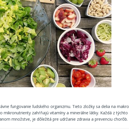
rávne fungovanie ľudského organizmu. Tieto zložky sa delia na makro
 čo mikronutrienty zahŕňajú vitamíny a minerálne látky. Každá z týchto 
ranom množstve, je dôležitá pre udržanie zdravia a prevenciu chorôb.