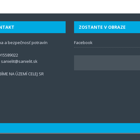
NTAKT
ZOSTANTE V OBRAZE
na a bezpečnosť potravín
Facebook
915589022
:
sanielit@sanielit.sk
ÍME NA ÚZEMÍ CELEJ SR